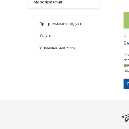
Мероприятия
Программные продукты
Услуги
Бе
В помощь сметчику
Ст
сп
дл
по