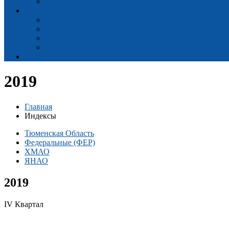
Федеральный реестр сметных нормативов
О нас
О компании
Свидетельства, сертификаты и лицензии
Контакты
Вакансии
Еще
2019
Главная
Индексы
Тюменская Область
Федеральные (ФЕР)
ХМАО
ЯНАО
2019
IV Квартал