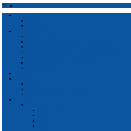
Меню
Новости
Новости
Мероприятия
Программы
ПК «Гранд-Смета»
Годовое сопровождение ПК «Гранд-Смета»
ГОССТРОЙСМЕТА
«Адепт:УПРАВЛЕНИЕ СТРОИТЕЛЬСТВОМ»
«Адепт: Исполнительная документация»
«АДЕПТ: ПРОЕКТ»
«Адепт:СМЕТА»
Обучение
Услуги
Обучение
Сопровождение
Составление сметной документации
Индексы
Тюменская Область
2018
2017
2016
2014