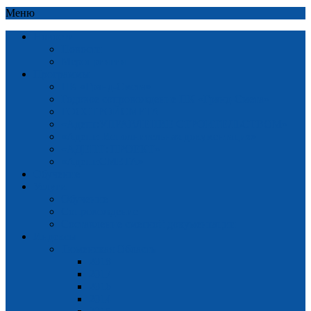
Меню
Новости
Новости
Мероприятия
Программы
ПК «Гранд-Смета»
Годовое сопровождение ПК «Гранд-Смета»
ГОССТРОЙСМЕТА
«Адепт:УПРАВЛЕНИЕ СТРОИТЕЛЬСТВОМ»
«Адепт: Исполнительная документация»
«АДЕПТ: ПРОЕКТ»
«Адепт:СМЕТА»
Обучение
Услуги
Обучение
Сопровождение
Составление сметной документации
Индексы
Тюменская Область
2018
2017
2016
2014